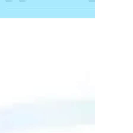
utm_source=ig_web_copy_link&igsh=MWNlemE2aXU2c
mo4bQ== 古の巫女舞教室 珊瑚ノ宮...