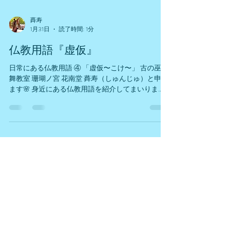
#花小金井 #埼玉 #神社 #仏閣 #体質改善 #体幹 #姿
勢改善 #心 #笑顔 #キッズ #教室 #習い事 #歌 #生徒
蕣寿
1月31日
読了時間: 1分
募集 #中将姫 #藤原
仏教用語『虚仮』
日常にある仏教用語 ④ 「虚仮〜こけ〜」 古の巫女
舞教室 珊瑚ノ宮 花南堂 蕣寿（しゅんじゅ）と申し
ます🌸 身近にある仏教用語を紹介してまいりま
す。 https://youtube.com/shorts/IYtqEKPQINE?
si=Uv8PwVs2EF_fmZCd #仏教用語 #巫女舞教室 #珊
瑚ノ宮 #宮ノ舞 #仏舞 #仏教 #花南堂 #東京都 #小平
市 #花小金井 #埼玉 #神社 #仏閣 #体質改善 #体幹 #
姿勢改善 #心 #笑顔 #キッズ #教室 #習い事 #歌 #生
徒募集 #中将姫 #藤原