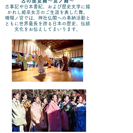
古の巫女舞〜宮ノ舞～
古事記や日本書紀、および歴史文学に描
かれし姫巫女方のご生涯を表した舞。
珊瑚ノ宮では、神社仏閣への奉納活動と
ともに​世界最長を誇る日本の歴史、伝統
文化をお伝えしてまいります。