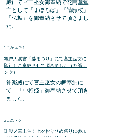
殿にて宮主巫女御奉納で花南堂堂
主として「まほろば」「請願桜」​
​「仏舞」を御奉納させて頂きまし
た。
2026.4.29
​亀戸天満宮「藤まつり」にて宮主巫女に
随行しご奉納させて頂きました（外部リ
ンク）
​神楽殿にて宮主巫女の舞奉納に
て、「中将姫」御奉納させて頂き
ました。​
2025.7.6
​珊瑚ノ宮主催！七夕おりひめ祭りに参加