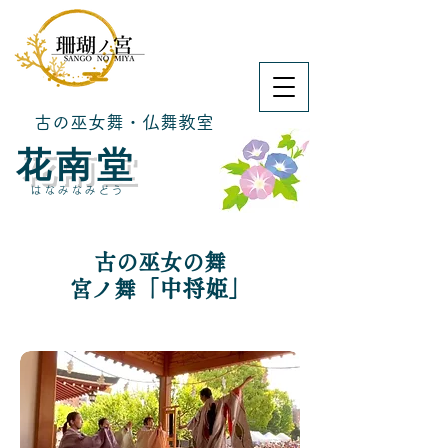
古の巫女舞・仏舞教室
​花南堂
はなみなみどう
古の巫女の舞
「中将姫」
宮ノ舞