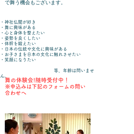
で舞う機会もございます。
・神社仏閣が好き
・舞に興味がある
・心と身体を整えたい
・姿勢を良くしたい
​・体幹を鍛えたい
・日本の伝統や文化に興味がある
・お子さまを日本の文化に触れさせたい
​・笑顔になりたい
等、年齢は問いませ
ん。
舞の体験会!随時受付中！
※申込みは下記のフォームの問い
合わせへ