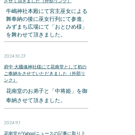
させて頂きました（外部リンク）
​牛嶋神社本殿にて宮主巫女による
舞奉納の後に巫女行列にて参進、
みずまち広場にて「おとひめ様」
​を舞わせて頂きました。
2024.10.27
​府中 大國魂神社様にて花南堂として初の
ご奉納をさせていただきました（外部リ
ンク）
​花南堂のお弟子と「中将姫」を御
奉納させて頂きました。
2024.9.1
​花南堂がYahoo!ニュースの記事に取り上