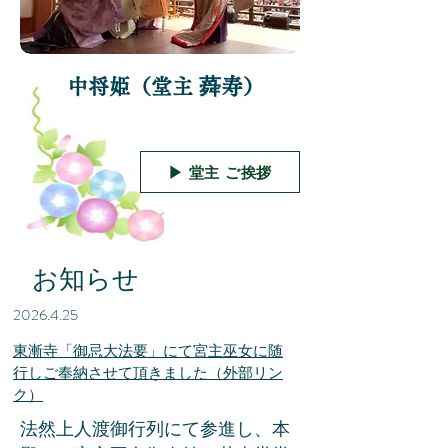
蕣
​寿
​中将姫（堂主
）
▶ 堂主 ご挨拶
お知らせ
2026.4.25
​東漸寺「御忌大法要」にて宮主巫女に随
行しご奉納させて頂きました（外部リン
ク）
法然上人渡御行列にて参進し、本