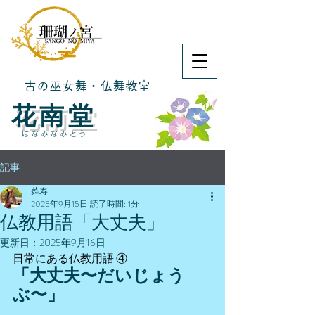
古の巫女舞・仏舞教室
​花南堂
はなみなみどう
記事
蕣寿
2025年9月15日
読了時間: 1分
仏教用語「大丈夫」
更新日：
2025年9月16日
日常にある仏教用語 ④
「大丈夫〜だいじょう
ぶ〜」