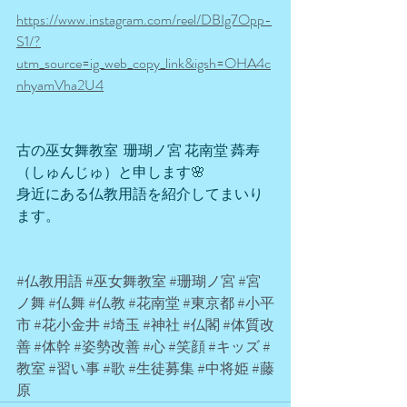
https://www.instagram.com/reel/DBIg7Opp-
S1/?
utm_source=ig_web_copy_link&igsh=OHA4c
nhyamVha2U4
古の巫女舞教室  珊瑚ノ宮 花南堂 蕣寿
（しゅんじゅ）と申します🌸
身近にある仏教用語を紹介してまいり
ます。
#仏教用語
#巫女舞教室
#珊瑚ノ宮
#宮
ノ舞
#仏舞
#仏教
#花南堂
#東京都
#小平
市
#花小金井
#埼玉
#神社
#仏閣
#体質改
善
#体幹
#姿勢改善
#心
#笑顔
#キッズ
#
教室
#習い事
#歌
#生徒募集
#中将姫
#藤
原